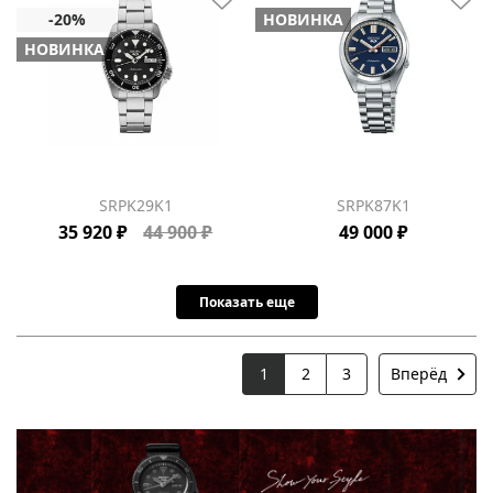
НОВИНКА
НОВИНКА
SRPK29K1
SRPK87K1
35 920 ₽
44 900 ₽
49 000 ₽
Показать еще
1
2
3
Вперёд