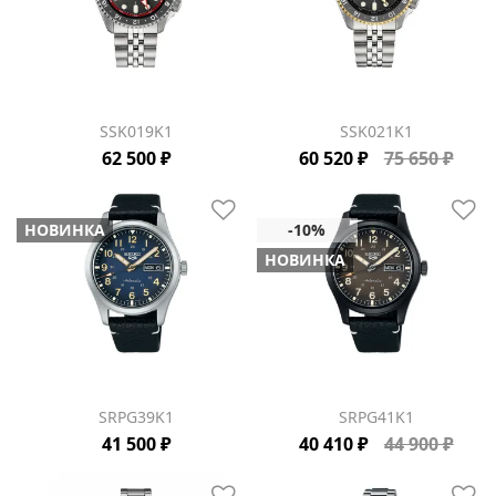
SSK019K1
SSK021K1
62 500 ₽
60 520 ₽
75 650 ₽
НОВИНКА
НОВИНКА
SRPG39K1
SRPG41K1
41 500 ₽
40 410 ₽
44 900 ₽