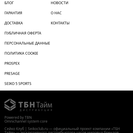
БЛОГ
НОВОСТИ
ГАРАНТИЯ
О НАС
ДОСТАВКА
КОНТАКТЫ
ПУБЛИЧНАЯ ОФЕРТА
ПЕРСОНАЛЬНЫЕ ДАННЫЕ
ПОЛИТИКА COOKIE
PROSPEX
PRESAGE
SEIKO 5 SPORTS
Powered by TBN
Omnichannel system core
Сейко Клуб | Seikoclub.ru — официальный проект компании «ТБН
Тайм» — эксклюзивного дистрибьютора часов мировых брендов