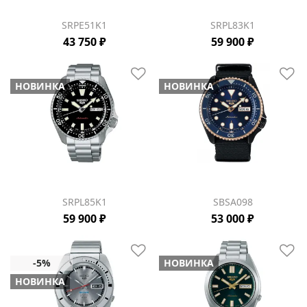
SRPE51K1
SRPL83K1
43 750 ₽
59 900 ₽
НОВИНКА
НОВИНКА
SRPL85K1
SBSA098
59 900 ₽
53 000 ₽
НОВИНКА
НОВИНКА